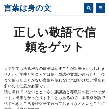
Skip
言葉は身の文
to
content
正しい敬語で信
頼をゲット
大学生でもある程度の敬語は話すことが出来るかもしれま
せんが、学生と社会人では使う単語や文章が違ったり、今
まで使ったことがない言葉を使わなければいけない場合も
多いので注意が必要です。
話し慣れていないととっさに謙譲語と尊敬語の使い分けが
上手く出来なかったりすることもあるので、本来尊敬語で
話すべきところを謙譲語で言ってしまうなどということに