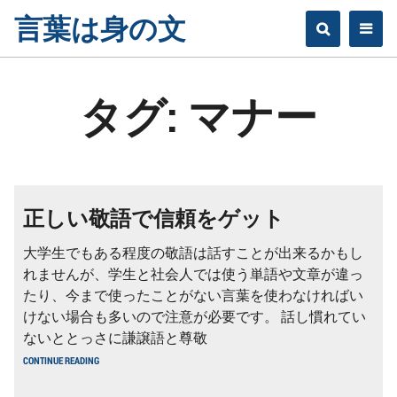
Skip
言葉は身の文
to
content
タグ:
マナー
正しい敬語で信頼をゲット
大学生でもある程度の敬語は話すことが出来るかもし
れませんが、学生と社会人では使う単語や文章が違っ
たり、今まで使ったことがない言葉を使わなければい
けない場合も多いので注意が必要です。 話し慣れてい
ないととっさに謙譲語と尊敬
正
CONTINUE READING
し
い
敬